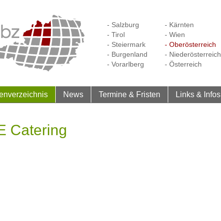
- Salzburg
- Kärnten
- Tirol
- Wien
- Steiermark
- Oberösterreich
- Burgenland
- Niederösterreich
- Vorarlberg
- Österreich
enverzeichnis
News
Termine & Fristen
Links & Infos
 Catering