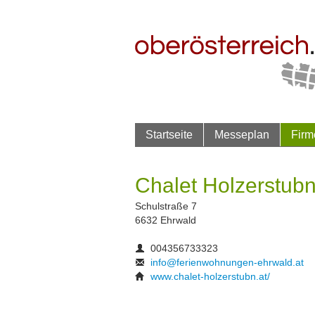
Startseite
Messeplan
Firm
Chalet Holzerstub
Schulstraße 7
6632 Ehrwald
004356733323
info@ferienwohnungen-ehrwald.at
www.chalet-holzerstubn.at/