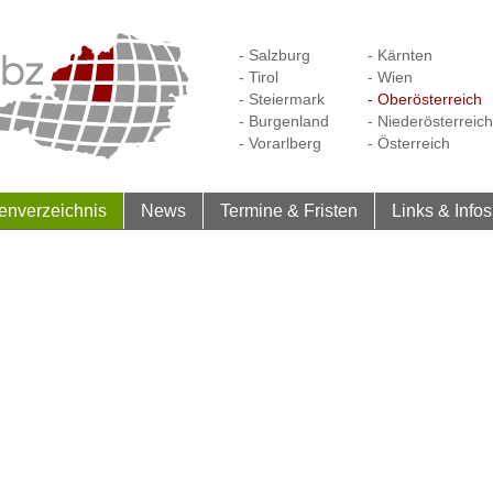
- Salzburg
- Kärnten
- Tirol
- Wien
- Steiermark
- Oberösterreich
- Burgenland
- Niederösterreich
- Vorarlberg
- Österreich
enverzeichnis
News
Termine & Fristen
Links & Infos
n