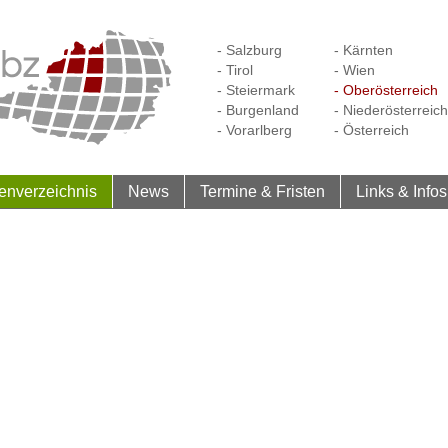
- Salzburg
- Kärnten
- Tirol
- Wien
- Steiermark
- Oberösterreich
- Burgenland
- Niederösterreich
- Vorarlberg
- Österreich
enverzeichnis
News
Termine & Fristen
Links & Infos