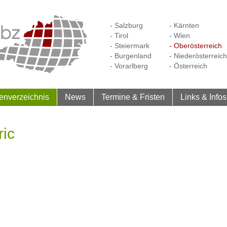
- Salzburg
- Kärnten
- Tirol
- Wien
- Steiermark
- Oberösterreich
- Burgenland
- Niederösterreich
- Vorarlberg
- Österreich
enverzeichnis
News
Termine & Fristen
Links & Infos
ric