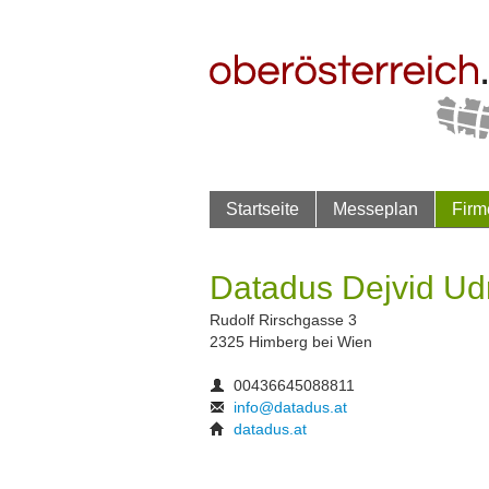
Startseite
Messeplan
Firm
Datadus Dejvid Ud
Rudolf Rirschgasse 3
2325 Himberg bei Wien
00436645088811
info@datadus.at
datadus.at