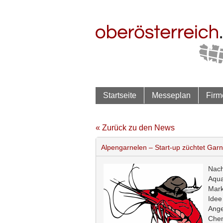
Startseite
Messeplan
Firm
« Zurück zu den News
Alpengarnelen – Start-up züchtet Garne
Nach
Aqu
Mark
Ide
Ange
Chem