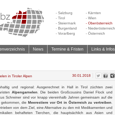
- Salzburg
- Kärnten
- Tirol
- Wien
- Steiermark
- Oberösterreich
- Burgenland
- Niederösterreich
- Vorarlberg
- Österreich
enverzeichnis
News
Termine & Fristen
Links & Infos
30.01.2018
len in Tiroler Alpen
haltig und regional: Ausgerechnet in Hall in Tirol züchten zwei
aristen
Alpengarnelen
. Die beiden Großcousins Daniel Flock und
us Schreiner sind vor knapp viereinhalb Jahren gemeinsam auf die
e gekommen, die
Meerestiere vor Ort in Österreich zu vertreiben
.
trieben von dem Ziel, eine Alternative zu den mit Medikamenten und
ikalien behafteten Tierchen, die hauptsächlich aus Asien und