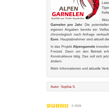
Late
Tige
Kell
Aktu
Garnelen pro Jahr
. Die potentiel
eigenen Angaben bereits ein Vielf
chronologisch nach Anfrage verkau
Euro
. Hauptabnehmer sind aktuell di
In das Projekt
Alpengarnele
investie
Freizeit. Dann um den Betrieb erh
Konstrukteure tätig. Das soll sich je
ändern.
Mehr Informationen und aktuelle Verka
Autor: Sophia S.
Sophia S.
Name:
© 2026