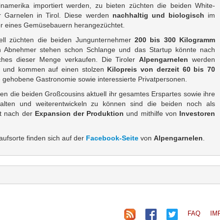
inamerika importiert werden, zu bieten züchten die beiden White-
r Garnelen in Tirol. Diese werden
nachhaltig und biologisch
im
er eines Gemüsebauern herangezüchtet.
ell züchten die beiden Jungunternehmer
200 bis 300 Kilogramm
len Abnehmer stehen schon Schlange und das Startup könnte nach
aches dieser Menge verkaufen. Die Tiroler
Alpengarnelen
werden
ft und kommen auf einen stolzen
Kilopreis von derzeit 60 bis 70
e gehobene Gastronomie sowie interessierte Privatpersonen.
ren die beiden Großcousins aktuell ihr gesamtes Erspartes sowie ihre
alten und weiterentwickeln zu können sind die beiden noch als
tzt nach der
Expansion der Produktion
und mithilfe von
Investoren
ufsorte finden sich auf der
Facebook-Seite
von
Alpengarnelen
.
FAQ
IM