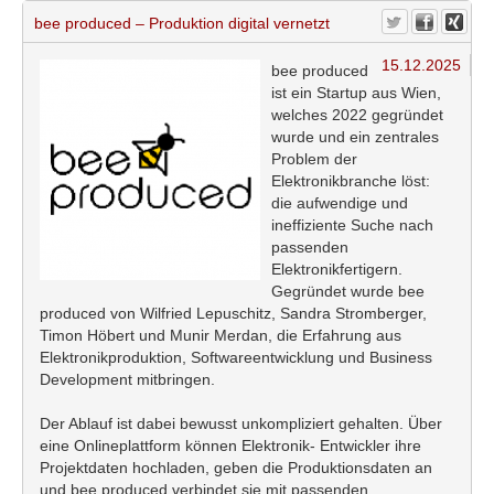
bee produced – Produktion digital vernetzt
15.12.2025
bee
produced
ist ein
Startup
aus Wien,
welches 2022 gegründet
wurde und ein zentrales
Problem der
Elektronikbranche löst:
die aufwendige und
ineffiziente Suche nach
passenden
Elektronikfertigern.
Gegründet wurde bee
produced von Wilfried
Lepuschitz
, Sandra
Stromberger
,
Timon Höbert
und
Munir
Merdan
, die Erfahrung aus
Elektronikproduktion, Softwareentwicklung und Business
Development mitbringen.
Der Ablauf ist dabei bewusst unkompliziert gehalten. Über
eine Onlineplattform können Elektronik- Entwickler ihre
Projektdaten hochladen, geben die Produktionsdaten an
und bee produced verbindet sie mit passenden