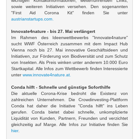
wichtigen Kontaktinformationen, weiterführenden Links,
sowie weiteren Initiativen versehen. Den sogenannten
"First Aid Corona Kit" finden Sie unter
austrianstartups.com.
Innovate4nature - bis 27. Mai verlängert
Im Rahmen des Ideenwettbewerbs "Innovate4nature"
sucht WWF Österreich zusammen mit dem Impact Hub
Vienna noch bis 27. Mai innovative Geschäftsideen und
Initiativen, zur Förderung von Biodiversität und zum Schutz
von Insekten. Als Preis winken unter anderem 10.000 Euro
Startkapital. Alle Infos zum Wettbewerb finden Interessierte
unter
www.innovate4nature.at.
Conda hilft - Schnelle und günstige Soforthilfe
Die aktuelle Corona-Krise bedroht die Existenz von
zahlreichen Unternehmen. Die Crowdinvesting-Plattform
Conda hat daher die Initiative "Conda hilft" ins Leben
gerufen. Conda bietet dabei schnelle, unkomplizierte
Liquidität von Kunden, Partnern, Freunden und verzichtet
gleichzeitig auf Marge. Alle Infos zur Initiative finden Sie
hier
.