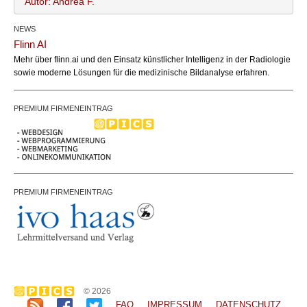
Autor: Andrea F.
NEWS
Andrea F.
Name:
Flinn AI
office@bundesland.bz
Email:
Mehr über flinn.ai und den Einsatz künstlicher Intelligenz in der Radiologie
sowie moderne Lösungen für die medizinische Bildanalyse erfahren.
PREMIUM FIRMENEINTRAG
PREMIUM FIRMENEINTRAG
© 2026
FAQ
IMPRESSUM
DATENSCHUTZ