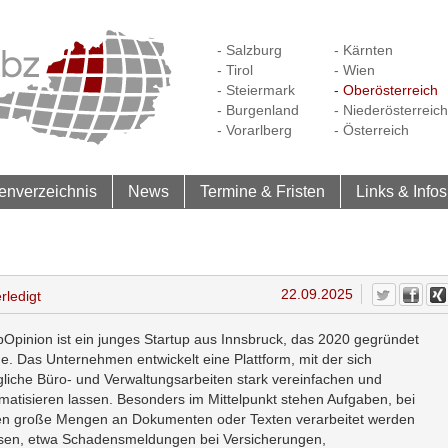
- Salzburg
- Kärnten
- Tirol
- Wien
- Steiermark
- Oberösterreich
- Burgenland
- Niederösterreich
- Vorarlberg
- Österreich
enverzeichnis
News
Termine & Fristen
Links & Infos
22.09.2025
rledigt
Opinion ist ein junges Startup aus Innsbruck, das 2020 gegründet
e. Das Unternehmen entwickelt eine Plattform, mit der sich
ägliche Büro- und Verwaltungsarbeiten stark vereinfachen und
matisieren lassen. Besonders im Mittelpunkt stehen Aufgaben, bei
n große Mengen an Dokumenten oder Texten verarbeitet werden
en, etwa Schadensmeldungen bei Versicherungen,