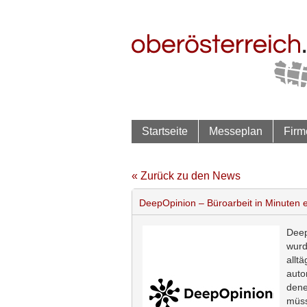
Startseite
Messeplan
Firm
« Zurück zu den News
DeepOpinion – Büroarbeit in Minuten e
Deep
wurd
allt
auto
dene
müss