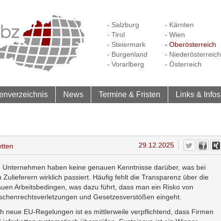
- Salzburg
- Kärnten
- Tirol
- Wien
- Steiermark
- Oberösterreich
- Burgenland
- Niederösterreich
- Vorarlberg
- Österreich
enverzeichnis
News
Termine & Fristen
Links & Infos
29.12.2025
etten
e Unternehmen haben keine genauen Kenntnisse darüber, was bei
n Zulieferern wirklich passiert. Häufig fehlt die Transparenz über die
uen Arbeitsbedingen, was dazu führt, dass man ein Risko von
chenrechtsverletzungen und Gesetzesverstößen eingeht.
h neue EU-Regelungen ist es mittlerweile verpflichtend, dass Firmen