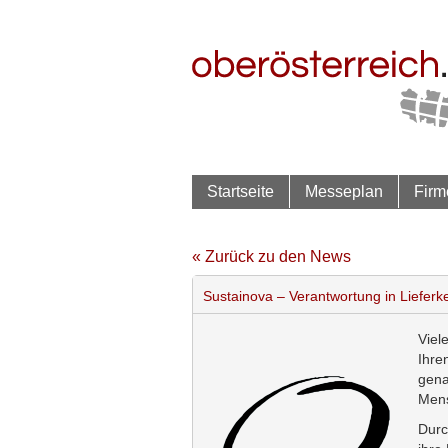
Startseite
Messeplan
Firm
« Zurück zu den News
Sustainova – Verantwortung in Lieferk
Viel
Ihre
gena
Mens
Durc