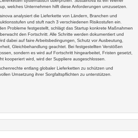
 Lieferketten systematisch überprüfen. Sustainova ist ein Wiener
tup, welches Unternehmen hilft diese Anforderungen umzusetzen.
ainova analysiert die Lieferkette von Ländern, Branchen und
uktionsstufen und stuft nach 3 verschiedenen Risikostufen ein.
en Probleme festgestellt, schlägt das Startup konkrete Maßnahmen
berwacht den Fortschritt. Alle Schritte werden dokumentiert und
wird dabei auf faire Arbeitsbedingungen, Schutz vor Ausbeutung,
rheit, Gleichbehandlung geachtet. Bei festgestellten Verstößen
ssen, sondern es wird auf Fortschritt hingearbeitet, Fristen gesetzt,
ht kooperiert wird, wird der Suppliere ausgeschlossen.
schenrechte entlang globaler Lieferketten zu schützen und
llen Umsetzung ihrer Sorgfaltspflichten zu unterstützen.